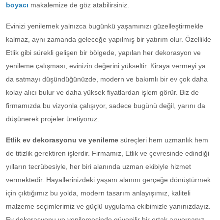
boyacı
makalemize de göz atabilirsiniz.
Evinizi yenilemek yalnızca bugünkü yaşamınızı güzelleştirmekle
kalmaz, aynı zamanda geleceğe yapılmış bir yatırım olur. Özellikle
Etlik gibi sürekli gelişen bir bölgede, yapılan her dekorasyon ve
yenileme çalışması, evinizin değerini yükseltir. Kiraya vermeyi ya
da satmayı düşündüğünüzde, modern ve bakımlı bir ev çok daha
kolay alıcı bulur ve daha yüksek fiyatlardan işlem görür. Biz de
firmamızda bu vizyonla çalışıyor, sadece bugünü değil, yarını da
düşünerek projeler üretiyoruz.
Etlik ev dekorasyonu ve yenileme
süreçleri hem uzmanlık hem
de titizlik gerektiren işlerdir. Firmamız, Etlik ve çevresinde edindiği
yılların tecrübesiyle, her biri alanında uzman ekibiyle hizmet
vermektedir. Hayallerinizdeki yaşam alanını gerçeğe dönüştürmek
için çıktığımız bu yolda, modern tasarım anlayışımız, kaliteli
malzeme seçimlerimiz ve güçlü uygulama ekibimizle yanınızdayız.
Ev dekorasyonu ve yenilemesinde güvenilir bir ortak arıyorsanız,