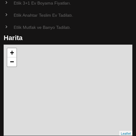
Etlik 3+1 Ev Boyama Fiyatları.
Etlik Anahtar Teslim Ev Tadilatı.
Etlik Mutfak ve Banyo Tadilatı.
Harita
+
−
Leaflet