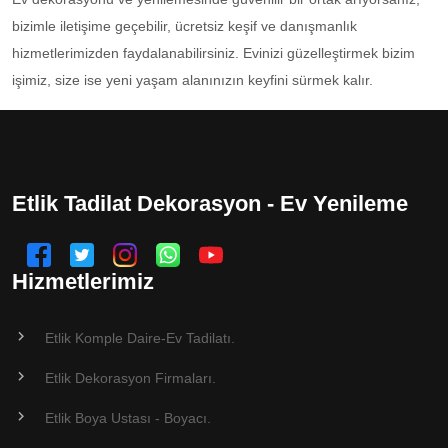
bizimle iletişime geçebilir, ücretsiz keşif ve danışmanlık
hizmetlerimizden faydalanabilirsiniz. Evinizi güzelleştirmek bizim
işimiz, size ise yeni yaşam alanınızın keyfini sürmek kalır.
Etlik Tadilat Dekorasyon - Ev Yenileme
Hizmetlerimiz
Etlik Komple Daire-Ev Tadilatı.
Etlik Dekorasyon Firmaları.
Etlik Boya Ustası - Boyacı.