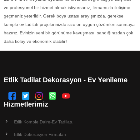
ve profesyonel bir hizmet almak istiyorsanız, firmamızla iletişime
geçmeniz yeterlidir. Gerek boya ustası arayışınızda, gerekse
komple ev tadilatı projelerinizde size en uygun çözümleri sunmaya
hazırız. Evinizin yeni bir görünüme kavuşması, sandığınızdan çok
daha kolay ve ekonomik olabilir!
Etlik Tadilat Dekorasyon - Ev Yenileme
Hizmetlerimiz
Etlik Komple Daire-Ev Tadilatı.
Etlik Dekorasyon Firmaları.