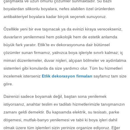
çalışmakta ve uzun ömürlü çözümler sunmaktadır. Su bazlı
boyalardan silikonlu boyalara, nefes alabilen özel ürünlerden
antibakteriyel boyalara kadar birçok seçenek sunuyoruz.
Özellikle yeni bir eve taşınacak ya da evinizi kiraya verecekseniz,
duvarların yenilenmesi hem psikolojik hem de estetik anlamda
büyük fark yaratır. Etlik’te ev dekorasyonuna dair bütünsel
çözümler sunan firmamız, yalnızca boya işleriyle sınırlı kalmaz; iç
mimari düzenlemeler, duvar nişleri, alçıpan bölmeler ve aydınlatma
sistemleri gibi konularda da size yardımcı olur. Tüm bu hizmetleri
incelemek isterseniz
Etlik dekorasyon firmaları
sayfamız tam size
göre.
Dairenizi sadece boyamak değil, baştan sona yenilemek
istiyorsanız, anahtar teslim ev tadilatı hizmetlerimizle tanışmanızın
zamanı geldi demektir. Bu kapsamda elektrik, su tesisatı, parke
döşemesi, mutfak-banyo yenilemesi ve tabii ki boya işleri dahil
olmak üzere tüm işlemleri sizin yerinize organize ediyoruz. Eğer