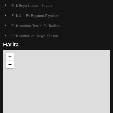
Etlik Boya Ustası - Boyacı.
Etlik 3+1 Ev Boyama Fiyatları.
Etlik Anahtar Teslim Ev Tadilatı.
Etlik Mutfak ve Banyo Tadilatı.
Harita
+
−