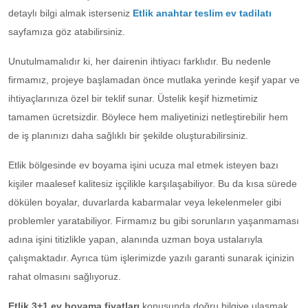
detaylı bilgi almak isterseniz
Etlik anahtar teslim ev tadilatı
sayfamıza göz atabilirsiniz.
Unutulmamalıdır ki, her dairenin ihtiyacı farklıdır. Bu nedenle
firmamız, projeye başlamadan önce mutlaka yerinde keşif yapar ve
ihtiyaçlarınıza özel bir teklif sunar. Üstelik keşif hizmetimiz
tamamen ücretsizdir. Böylece hem maliyetinizi netleştirebilir hem
de iş planınızı daha sağlıklı bir şekilde oluşturabilirsiniz.
Etlik bölgesinde ev boyama işini ucuza mal etmek isteyen bazı
kişiler maalesef kalitesiz işçilikle karşılaşabiliyor. Bu da kısa sürede
dökülen boyalar, duvarlarda kabarmalar veya lekelenmeler gibi
problemler yaratabiliyor. Firmamız bu gibi sorunların yaşanmaması
adına işini titizlikle yapan, alanında uzman boya ustalarıyla
çalışmaktadır. Ayrıca tüm işlerimizde yazılı garanti sunarak içinizin
rahat olmasını sağlıyoruz.
Etlik 3+1 ev boyama fiyatları
konusunda doğru bilgiye ulaşmak